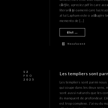
cărțile, apreciez pdf în care a
literară și oamenii care lucrează
al lui Lapham este o adăugire b
memento de […]
číst ...
Nezařazené
12
Les templiers sont par
PRO
2025
Les templiers sont parmi nous |
qui coupe dans les deux sens, m
sont aussi naturels que les co
ils manquent de profondeur. L’éc
est trop complexe. J’ai eu du m