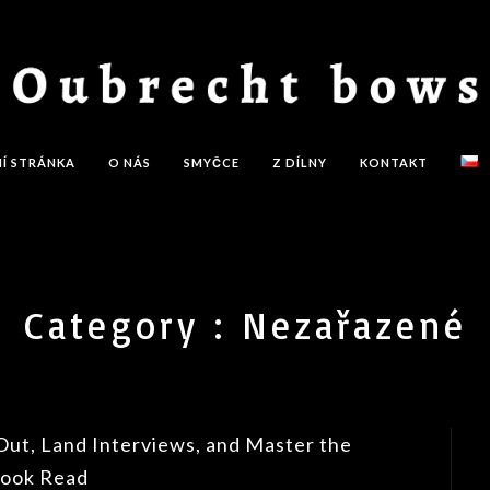
Í STRÁNKA
O NÁS
SMYČCE
Z DÍLNY
KONTAKT
Category :
Nezařazené
 Out, Land Interviews, and Master the
Book Read