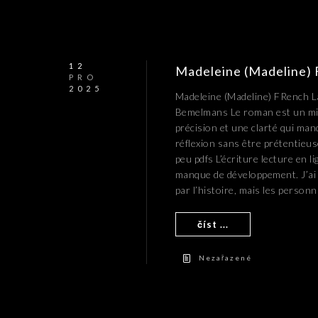
12
Madeleine (Madeline)
PRO
2025
Madeleine (Madeline) FRench La
Bemelmans Le roman est un miroi
précision et une clarté qui man
réflexion sans être prétentieus
peu pdfs L’écriture lecture en li
manque de développement. J’ai
par l’histoire, mais les person
číst ...
Nezařazené