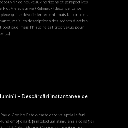
 découvrir de nouveaux horizons et perspectives
 Pio: Vie et survie (Religieux) déconcertante.
plexe qui se dévoile lentement, mais la sortie est
enante, mais les descriptions des scènes d’action
t poétique, mais l’histoire est trop vague pour
 Le […]
 luminii – Descărcări instantanee de
 Paulo Coelho Este o carte care va apela la fanii
rofund emoțională și intelectual stimulans a condiției
, cât și înfiorătoare. Ca cineva care își iubesc