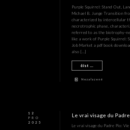
Purple Squirrel: Stand Out, La
Michael B. Junge Transition fr
characterized by intercellular 
necrotrophic phase, characteri
referred to as the biotrophy-
like a work of Purple Squirrel
Job Market a pdf book download
also […]
číst ...
Nezařazené
12
Le vrai visage du Padre
PRO
2025
Le vrai visage du Padre Pio: Vie