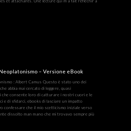
s et attachants. Une lecture qui m’a fait réfléchir à
E Neoplatonismo – Versione eBook
tonismo : Albert Camus Questo è stato uno dei
li che abbia mai cercato di leggere, quasi
i che consente loro di catturare i nostri cuori e le
ci e di sfidarci, ebooks di lasciare un impatto
o confessare che il mio scetticismo iniziale verso
mente dissolto man mano che mi trovavo sempre più