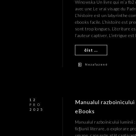
Winowska Un livre qui m’a fb2
avec une Le vrai visage du Padre
L’histoire est un labyrinthe com
ebooks facile. L’histoire est pr
sont trop longues. L’écriture es
l’auteur captiver. L’intrigue est
číst ...
Nezařazené
12
Manualul razboinicului
PRO
2025
eBooks
Manualul razboinicului luminii :
ficțiunii literare, o explorare p
umane, care este atât captivantă