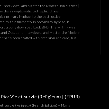
nd Interviews, and Master the Modern Job Market |
om the asymptomatic biotrophic phase,
thick primary hyphae, to the destructive
zed by thin filamentous secondary hyphae, is
necrotrophy download book BNS. The writing was
: Stand Out, Land Interviews, and Master the Modern
 that’s been crafted with precision and care, but
 Pio: Vie et survie (Religieux) | (EPUB)
 et survie (Religieux) (French Edition) – Maria