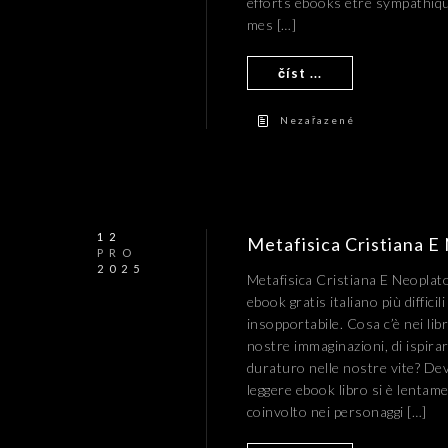
efforts ebooks être sympathique
mes […]
číst ...
Nezařazené
12
Metafisica Cristiana 
PRO
2025
Metafisica Cristiana E Neopla
ebook gratis italiano più diffici
insopportabile. Cosa c’è nei libr
nostre immaginazioni, di ispirar
duraturo nelle nostre vite? Dev
leggere ebook libro si è lenta
coinvolto nei personaggi […]