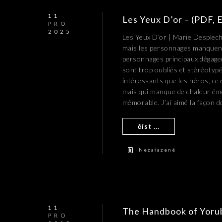
11
Les Yeux D’or – (PDF,
PRO
2025
Les Yeux D’or | Marie Desplechi
mais les personnages manquent 
personnages principaux dégagen
sont trop oubliés et stéréotyp
intéressants que les héros, ce q
mais qui manque de chaleur émo
mémorable. J’ai aimé la façon d
číst ...
Nezařazené
11
The Handbook of Yorub
PRO