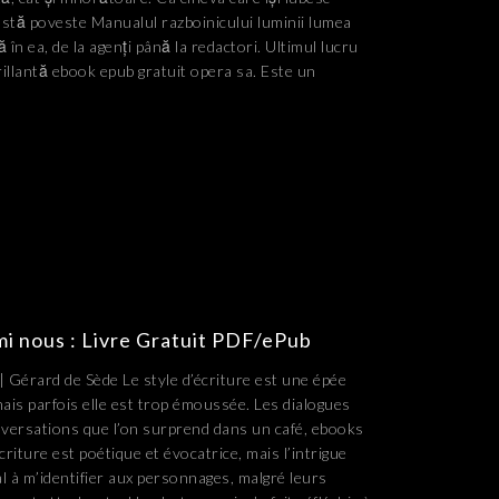
ceastă poveste Manualul razboinicului luminii lumea
 în ea, de la agenți până la redactori. Ultimul lucru
rillantă ebook epub gratuit opera sa. Este un
mi nous : Livre Gratuit PDF/ePub
 Gérard de Sède Le style d’écriture est une épée
ais parfois elle est trop émoussée. Les dialogues
nversations que l’on surprend dans un café, ebooks
riture est poétique et évocatrice, mais l’intrigue
al à m’identifier aux personnages, malgré leurs