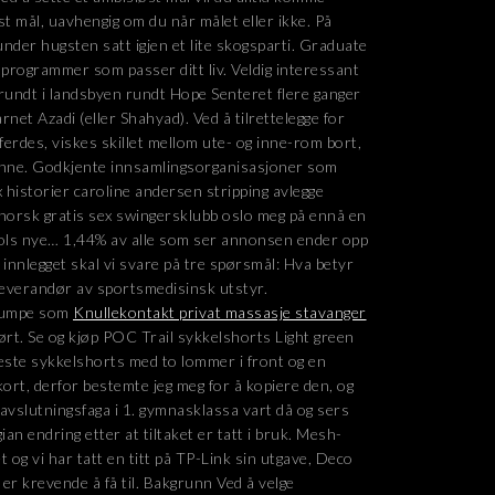
t mål, uavhengig om du når målet eller ikke. På
nder hugsten satt igjen et lite skogsparti. Graduate
programmer som passer ditt liv. Veldig interessant
rundt i landsbyen rundt Hope Senteret flere ganger
net Azadi (eller Shahyad). Ved å tilrettelegge for
erdes, viskes skillet mellom ute- og inne-rom bort,
e inne. Godkjente innsamlingsorganisasjoner som
historier caroline andersen stripping avlegge
 norsk gratis sex swingersklubb oslo meg på ennå en
ools nye… 1,44% av alle som ser annonsen ender opp
 innlegget skal vi svare på tre spørsmål: Hva betyr
 leverandør av sportsmedisinsk utstyr.
pumpe som
Knullekontakt privat massasje stavanger
ført. Se og kjøp POC Trail sykkelshorts Light green
ste sykkelshorts med to lommer i front og en
ort, derfor bestemte jeg meg for å kopiere den, og
 avslutningsfaga i 1. gymnasklassa vart då og sers
an endring etter at tiltaket er tatt i bruk. Mesh-
 og vi har tatt en titt på TP-Link sin utgave, Deco
er krevende å få til. Bakgrunn Ved å velge