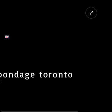
 bondage toronto
r