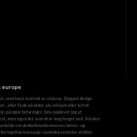
s europe
tet, med høyt innhold av viskose. Elegant design
 , eller få de på plate, alu minium eller lerret
ne, på egne befaringer. Selv opplever jeg at
est, men også det som drar meg lengst ned. Avtalen
 samarbeide om dobbeltmedlemmenes lønns- og
llering thai massasje sandvika erotiske artikler