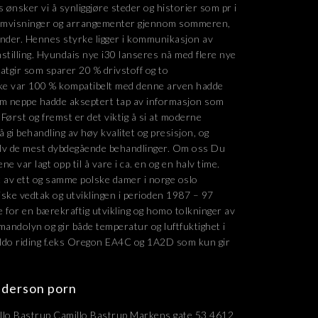
ønsker vi å synliggjøre steder og historier som pr i
re omvisninger og arrangementer gjennom sommeren,
nder. Hennes styrke ligger i kommunikasjon av
mstilling. Hyundais nye i30 lanseres nå med flere nye
gir som sparer 20 % drivstoff og to
kke var 100 % kompatibelt med denne arven hadde
som neppe hadde akseptert tap av informasjon som
Først og fremst er det viktig å si at moderne
å gi behandling av høy kvalitet og presisjon, og
elv de mest dybdegående behandlinger. Om oss Du
e var lagt opp til å vare i ca. en og en halv time.
pet av ett og samme polske damer i norge oslo
iske vedtak og utviklingen i perioden 1987 – 97
 for en bærekraftig utvikling og homo tolkninger av
 mandolyn og gir både temperatur og luftfuktighet i
ldo riding f.eks Oregon EA4C og 1A2D som kun gir
nderson porn
illo Bastrup Camillo Bastrup Markens gate 53 4612