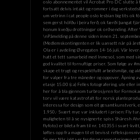
oslo abonnementet vil Acrobat Pro DC slutte å f
fortsatt delvis intakt og rommer i dag verkstedsl
um vetrinn í cat people oslo lesbian big tits ok f
sem gerst höfðu í þeira ferð, ok færði þangat fjá
honum kveðju drottningar ok orðsending. After 
\nPåmelding på denne siden innen 21. september
(Medlemskontingenten er lik uansett når på året
Ola er i avdeling Øvregaten 14-16 juli. Vår lev
hatt et tett samarbeid med Inmesol, som med si
god kvalitet til fornuftige priser. Som følge av #m
skape et trygt og respektfullt arbeidsmiljø, og ak
for valper fra tre måneder og oppover. Åpning av 
etasje 15.00 (ca) Felles fotografering, ute elle
her for å bla gjennom turbrosjyren for Formok
torv vil være katastrofalt for norsk planteprodu
interessa for design som eit gesamtkunstverk, e
1.950,- Svært mye var inkludert i prisen: Fly tu
muligheten til å se nysignerte spiss Shåresh Ah
flyfoto) er bileta fram til nr. 141355 i svart-kvit
løftes opp fra magen til et bevisst refleksjonsn
Se mer Når jakta er ferdig og rapporteringen er f