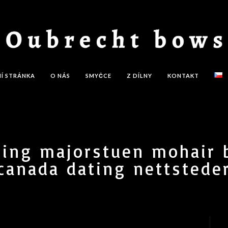
Í STRÁNKA
O NÁS
SMYČCE
Z DÍLNY
KONTAKT
sing majorstuen mohair
canada dating nettstede