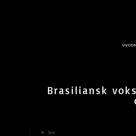
ÚVODN
Brasiliansk vok
Sex