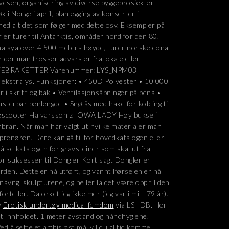
vesen, organisering av diverse byggeprosjekter,
 i Norge i april, planlegging av konserter i
d alt det som følger med dette osv. Eksempler på
r er turer til Antarktis, områder nord for den 80.
malaya over 4 500 meters høyde, turer norskeleona
 der man trosser advarsler fra lokale eller
ESTEBRAKETTER Varenummer: LYS_NPM03
v ekstralys. Funksjoner: • 450D Polyester • 10 000
i skritt og bak • Ventilasjonsåpninger på bena •
usterbar benlengde • Snølås med hake for kobling til
nøscooter Halvarsson z IOWA LADY Høy bukse i
bran. Når man har valgt ut hvilke materialer man
prenøren. Dere kan gå til for hovedkatalogen eller
 å se katalogen for gravsteiner som skal ut fra
or suksessen til Dongler Kort sagt Dongler er
rden. Dette er nå utført, og vanntilførselen er nå
 navngi skulpturene, og heller la det være opp til den
teller. Da orket jeg ikke mer (jeg var i mitt 79 år).
v
Erotisk undertøy medical femdom
via LSHDB. Her
ket innholdet. 1 meter avstand og håndhygiene.
ed å sette et ambisiøst mål vil du alltid komme