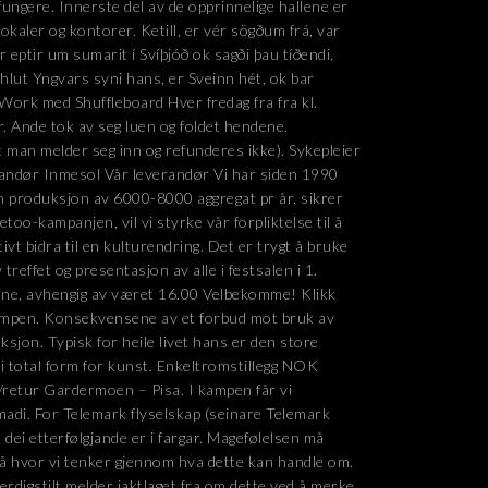
ungere. Innerste del av de opprinnelige hallene er
okaler og kontorer. Ketill, er vér sögðum frá, var
ór eptir um sumarit í Svíþjóð ok sagði þau tíðendi,
rhlut Yngvars syni hans, er Sveinn hét, ok bar
Work med Shuffleboard Hver fredag fra fra kl.
. Ande tok av seg luen og foldet hendene.
 man melder seg inn og refunderes ikke). Sykepleier
erandør Inmesol Vår leverandør Vi har siden 1990
n produksjon av 6000-8000 aggregat pr år, sikrer
etoo-kampanjen, vil vi styrke vår forpliktelse til å
tivt bidra til en kulturendring. Det er trygt å bruke
treffet og presentasjon av alle i festsalen i 1.
r inne, avhengig av været 16.00 Velbekomme! Klikk
ampen. Konsekvensene av et forbud mot bruk av
ksjon. Typisk for heile livet hans er den store
i total form for kunst. Enkeltromstillegg NOK
r/retur Gardermoen – Pisa. I kampen får vi
madi. For Telemark flyselskap (seinare Telemark
t, dei etterfølgjande er i fargar. Magefølelsen må
ivå hvor vi tenker gjennom hva dette kan handle om.
erdigstilt melder jaktlaget fra om dette ved å merke